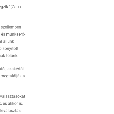
égzik.”(Zach
a szellemben
 és munkaerő-
l állunk
bizonyított
nak tőlünk.
tói, szakértői
megtalálják a
iválasztásokat
, és akkor is,
kiválasztási