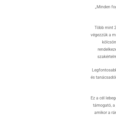
„Minden fo
Hit enter to search or ESC to close
Több mint 2
végezzük a m
kölcsön
rendelkezé
szakértelm
Legfontosabb 
és tanácsadó
Ez a cél lebe
támogató, a j
amikor a rá