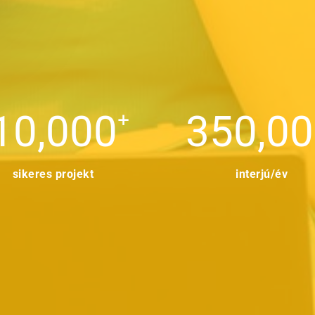
+
10,000
350,0
sikeres projekt
interjú/év