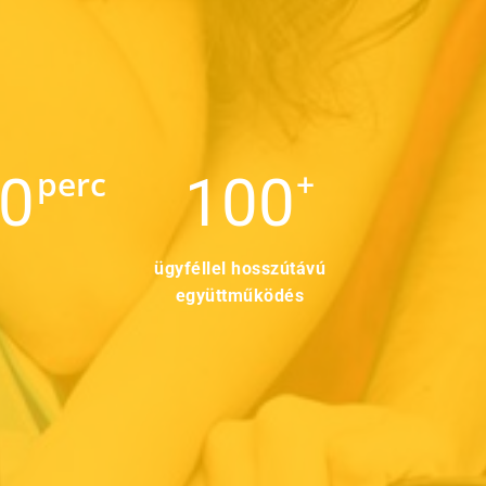
perc
+
00
100
ügyféllel hosszútávú
együttműködés