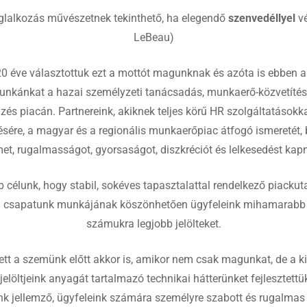
glalkozás művészetnek tekinthető, ha elegendő
szenvedéllyel
v
LeBeau)
0 éve választottuk ezt a mottót magunknak és azóta is ebben 
unkánkat a hazai személyzeti tanácsadás, munkaerő-közvetítés
zés piacán. Partnereink, akiknek teljes körű HR szolgáltatásokka
sére, a magyar és a regionális munkaerőpiac átfogó ismeretét, 
et, rugalmasságot, gyorsaságot, diszkréciót és lelkesedést kap
célunk, hogy stabil, sokéves tapasztalattal rendelkező piackuta
i csapatunk munkájának köszönhetően ügyfeleink mihamarabb 
számukra legjobb jelölteket.
gett a szemünk előtt akkor is, amikor nem csak magunkat, de a k
elöltjeink anyagát tartalmazó technikai hátterünket fejlesztettük
nk jellemző, ügyfeleink számára személyre szabott és rugalmas 