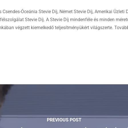
s Csendes-Óceánia Stevie Díj, Német Stevie Díj, Amerikai Üzleti Dí
yfélszolgálat Stevie Díj. A Stevie Díj mindenféle és minden mére
nkában végzett kiemelkedő teljesítményükért világszerte. Továb
PREVIOUS POST