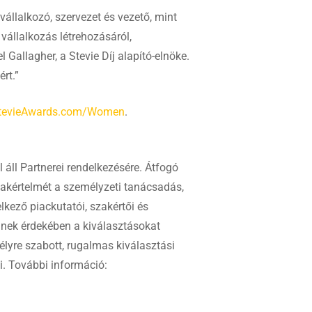
állalkozó, szervezet és vezető, mint
 vállalkozás létrehozásáról,
 Gallagher, a Stevie Díj alapító-elnöke.
rt.”
tevieAwards.com/Women
.
 áll Partnerei rendelkezésére. Átfogó
zakértelmét a személyzeti tanácsadás,
lkező piackutatói, szakértői és
nnek érdekében a kiválasztásokat
mélyre szabott, rugalmas kiválasztási
i. További információ: