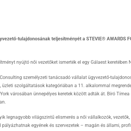
 ügyvezető-tulajdonosának teljesítményét a STEVIE® AWARDS
esítményt nyújtó női vezetőket ismerték el egy Gálaest keretébe
Consulting személyzeti tanácsadó vállalat ügyvezető-tulajdonos
, üzleti szolgáltatások kategóriában a 11. alkalommal megrendez
 York városában ünnepélyes keretek között adták át. Bíró Tímea
an.
yik legnagyobb világszintű elismerés a női vállalkozók, vezetők, 
 pályázhatnak egyének és szervezetek – magán és állami, profitor