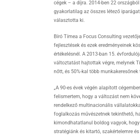
cégek – a díjra. 2014-ben 22 országból 
gyakorlatilag az összes létező iparágat
választotta ki.
Bíró Tímea a Focus Consulting vezetője
fejlesztések és ezek eredményeinek kös
értékelésnél. A 2013-ban 15. évfordulój
változtatást hajtottak végre, melynek Tí
nőtt, és 50%-kal több munkakeresőnek t
„A 90-es évek végén alapított cégembe
felismertem, hogy a változást nem követ
rendelkező multinacionális vállalatokk
foglalkozás művészetnek tekinthető, h
kimondhatatlanul boldog vagyok, hogy é
stratégiánk és kitartó, szakértelemre é