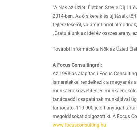
“A Nők az Üzleti Életben Stevie Díj 11
2014-ben. Az ő sikereik és újításaik tör
fejlesztéséről, valamint arról álmodnak
„Gratulálunk az idei év összes arany, e
További információ a Nők az Üzleti Életbe
A Focus Consultingról:
Az 1998-as alapítású Focus Consulting 
ismeretekkel rendelkezik a magyar és a
munkaerő-közvetítés és munkaerő-kölcsön
tanácsadói csapatának munkájával ügyf
támogató, 110 000 jelölt anyagát tartal
megoldásokat dolgozott ki. A Focus Con
www.focusconsulting.hu