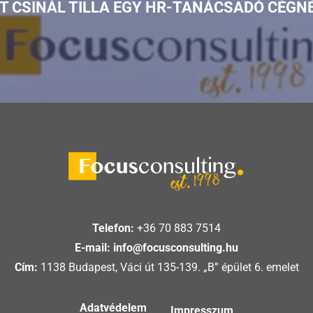
T CSINÁL TILLA EGY HR-TANÁCSADÓ CÉGN
Telefon:
+36 70 883 7514
E-mail:
info@focusconsulting.hu
Cím:
1138 Budapest, Váci út 135-139. „B” épület 6. emelet
Adatvédelem
Impresszum