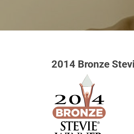
Hit enter to search or ESC to close
2014 Bronze Stev