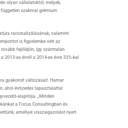
én olyan vállalatoktól, melyek,
lló független szakmai grémium
ktúra racionalizálásának, valamint
empontot is figyelembe vett az
y tovább fejlődjön, így számtalan
ma a 2013-as évről a 2014-es évre 33%-kal
ra gyakorolt változásait. Hamar
n, ahol évtizedes tapasztalattal
gyvezető-alapítója. „Minden
nkánkat a Focus Consultingban és
ettünk, amellyel visszaigazolást nyert