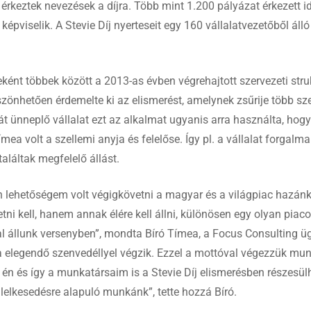
érkeztek nevezések a díjra. Több mint 1.200 pályázat érkezett id
 képviselik. A Stevie Díj nyerteseit egy 160 vállalatvezetőből á
ként többek között a 2013-as évben végrehajtott szervezeti stru
zönhetően érdemelte ki az elismerést, amelynek zsűrije több sz
át ünneplő vállalat ezt az alkalmat ugyanis arra használta, hog
mea volt a szellemi anyja és felelőse. Így pl. a vállalat forgal
aláltak megfelelő állást.
n lehetőségem volt végigkövetni a magyar és a világpiac hazánk
ni kell, hanem annak élére kell állni, különösen egy olyan piaco
al állunk versenyben”, mondta Bíró Tímea, a Focus Consulting ü
a elegendő szenvedéllyel végzik. Ezzel a mottóval végezzük mu
n és így a munkatársaim is a Stevie Díj elismerésben részesülh
s lelkesedésre alapuló munkánk”, tette hozzá Bíró.