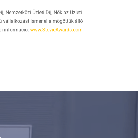
j, Nemzetközi Üzleti Díj, Nők az Üzleti
tű vállalkozást ismer el a mögöttük álló
bi információ:
www.StevieAwards.com