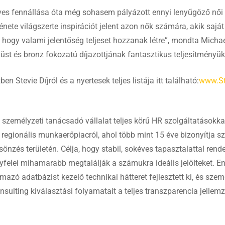
 éves fennállása óta még sohasem pályázott ennyi lenyűgöző női v
ténete világszerte inspirációt jelent azon nők számára, akik saját
, hogy valami jelentőség teljeset hozzanak létre”, mondta Michael
züst és bronz fokozatú díjazottjának fantasztikus teljesítményüké
n Stevie Díjról és a nyertesek teljes listája itt található:
www.S
személyzeti tanácsadó vállalat teljes körű HR szolgáltatásokkal
 regionális munkaerőpiacról, ahol több mint 15 éve bizonyítja s
zés területén. Célja, hogy stabil, sokéves tapasztalattal rende
elei mihamarabb megtalálják a számukra ideális jelölteket. E
mazó adatbázist kezelő technikai hátteret fejlesztett ki, és sze
sulting kiválasztási folyamatait a teljes transzparencia jellemz