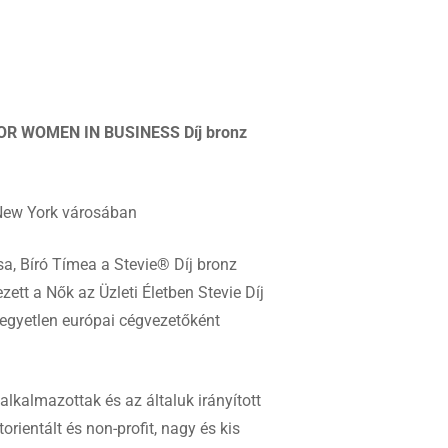
 FOR WOMEN IN BUSINESS Díj bronz
n New York városában
a, Bíró Tímea a Stevie® Díj bronz
ett a Nők az Üzleti Életben Stevie Díj
 egyetlen európai cégvezetőként
alkalmazottak és az általuk irányított
ientált és non-profit, nagy és kis