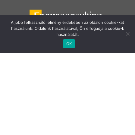
A jobb felhasználói élmény érdekében az oldalon cookie-kat
használunk. Oldalunk használatával, Ön elfogadja a cookie-k
használatát.
Telefon:
+36 70 883 7514
OK
E-mail:
info@focusconsulting.hu
Cím:
1138 Budapest, Váci út 135-139. „B” épület 6.
emelet
Adatvédelem
Impresszum
facebook
linkedin
youtube