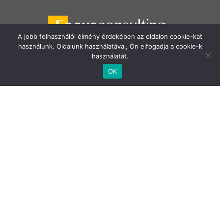
A jobb felhasználói élmény érdekében az oldalon cookie-kat
használunk. Oldalunk használatával, Ön elfogadja a cookie-k
használatát.
Telefon:
+36 70 883 7514
OK
E-mail:
info@focusconsulting.hu
Cím:
1138 Budapest, Váci út 135-139. „B” épület 6.
emelet
Adatvédelem
Impresszum
facebook
linkedin
youtube